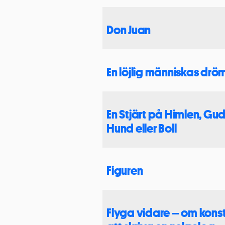
Don Juan
En löjlig människas drö
En Stjärt på Himlen, Gu
Hund eller Boll
Figuren
Flyga vidare – om kons