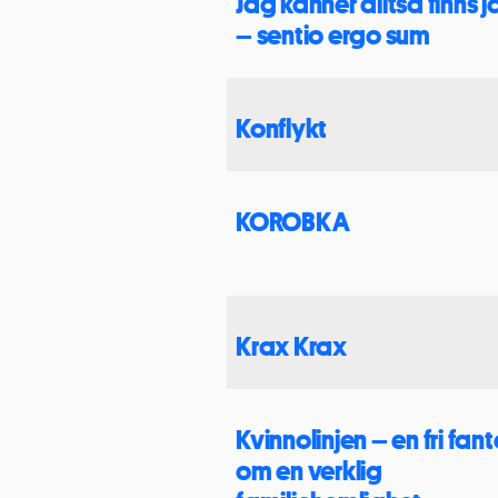
Jag känner alltså finns 
– sentio ergo sum
Konflykt
KOROBKA
Krax Krax
Kvinnolinjen – en fri fant
om en verklig