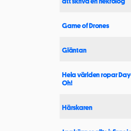
att skriva en nekrolog
Game of Drones
Gläntan
Hela världen ropar Day
Oh!
Härskaren