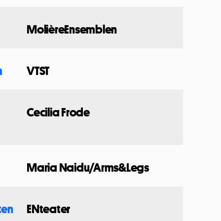
MolièreEnsemblen
m
VTST
d
Cecilia Frode
Maria Naidu/Arms&Legs
ten
ENteater