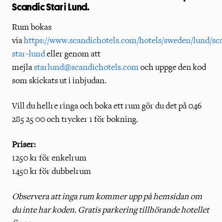
Scandic Star i Lund.
Rum bokas
via
https://www.scandichotels.com/hotels/sweden/lund/sc
star-lund
eller genom att
mejla
starlund@scandichotels.com
och uppge den kod
som skickats ut i inbjudan.
Vill du hellre ringa och boka ett rum gör du det på 046
285 25 00 och trycker 1 för bokning.
Priser:
1250 kr för enkelrum
1450 kr för dubbelrum
Observera att inga rum kommer upp på hemsidan om
du inte har koden. Gratis parkering tillhörande hotellet